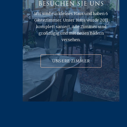
BESUCHEN SIE UNS
Wir sind ein kleines Haus und haben 6
Gästezimmer. Unser Haus wurde 2011
komplett saniert. Alle Zimmer sind
großzügig und mit neuen Bädern
versehen.
UNSERE ZIMMER