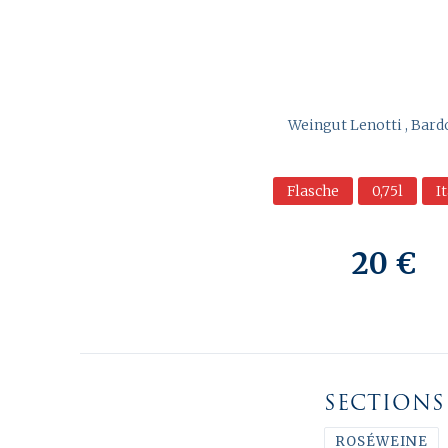
Weingut Lenotti , Bard
Flasche
0,75l
I
20 €
SECTIONS
ROSÉWEINE