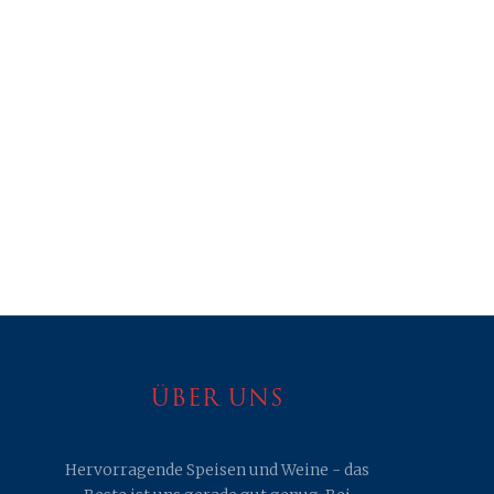
NE
ÜBER UNS
Hervorragende Speisen und Weine - das