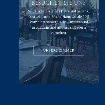
BESUCHEN SIE UNS
Wir sind ein kleines Haus und haben 6
Gästezimmer. Unser Haus wurde 2011
komplett saniert. Alle Zimmer sind
großzügig und mit neuen Bädern
versehen.
UNSERE ZIMMER