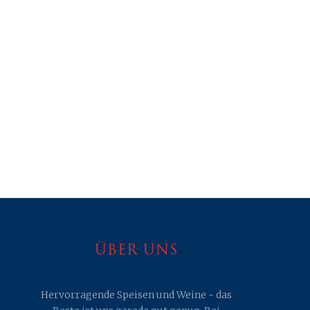
NE
ÜBER UNS
Hervorragende Speisen und Weine - das