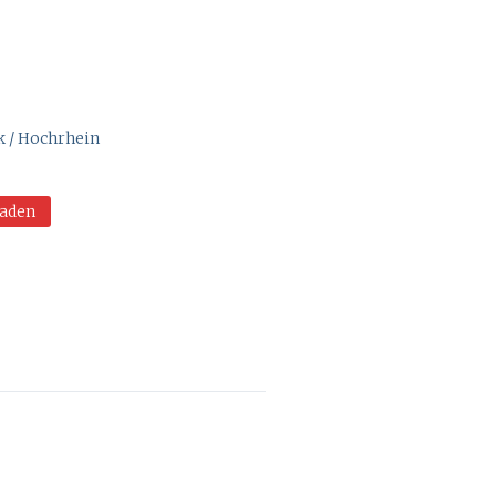
k / Hochrhein
aden