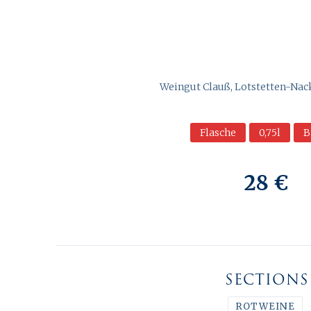
Weingut Clauß, Lotstetten-Nac
Flasche
0,75l
B
28 €
SECTIONS
ROTWEINE