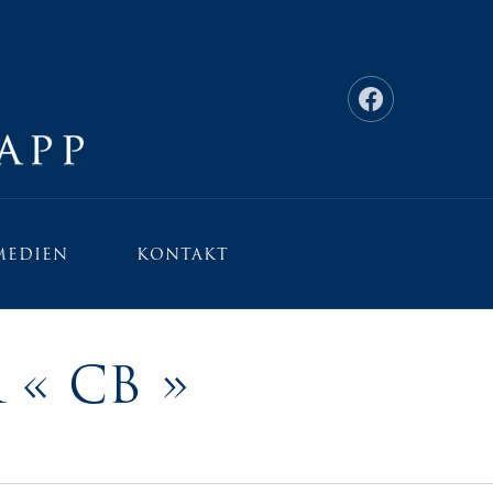
CLO
Neues Fenster
MEDIEN
KONTAKT
« CB »